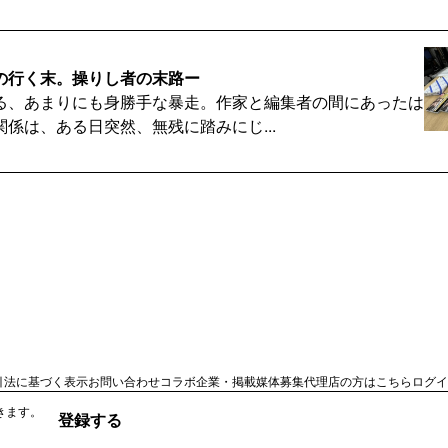
の行く末。操りし者の末路ー
る、あまりにも身勝手な暴走。作家と編集者の間にあったは
係は、ある日突然、無残に踏みにじ...
あのエプスタイン問題に関係した衝撃動画の秘密
320万人を誇るYouTuber・たっくーから寄せられた最新動
国を中心に世界中を揺る...
會に何が起きたのか？ 絶対的存在・野村元総裁を引退さ
引法に基づく表示
お問い合わせ
コラボ企業・掲載媒体募集
代理店の方はこちら
ログイ
団・工藤會の絶対的存在だった野村悟元総裁が引退を受け入
きます。
登録する
決を受けた野村元総裁を守るため、...