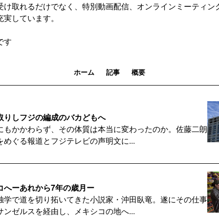
受け取れるだけでなく、特別動画配信、オンラインミーティン
充実しています。
です
ホーム
記事
概要
取りしフジの編成のバカどもへ
にもかかわらず、その体質は本当に変わったのか。佐藤二朗
めぐる報道とフジテレビの声明文に...
コへーあれから7年の歳月ー
独学で道を切り拓いてきた小説家・沖田臥竜。遂にその仕事
ンゼルスを経由し、メキシコの地へ...