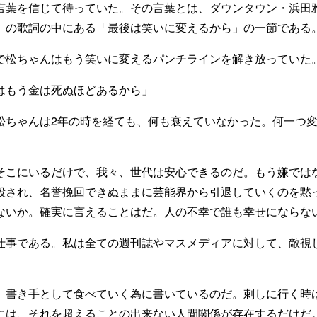
葉を信じて待っていた。その言葉とは、ダウンタウン・浜田
」の歌詞の中にある「最後は笑いに変えるから」の一節である
松ちゃんはもう笑いに変えるパンチラインを解き放っていた
はもう金は死ぬほどあるから」
ちゃんは2年の時を経ても、何も衰えていなかった。何一つ変
こにいるだけで、我々、世代は安心できるのだ。もう嫌では
殺され、名誉挽回できぬままに芸能界から引退していくのを黙
ないか。確実に言えることはだ。人の不幸で誰も幸せにならな
事である。私は全ての週刊誌やマスメディアに対して、敵視
書き手として食べていく為に書いているのだ。刺しに行く時
には、それを超えることの出来ない人間関係が存在するだけだ