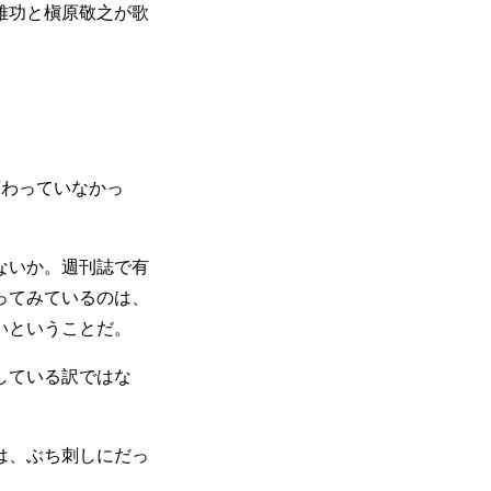
雅功と槇原敬之が歌
。
。
わっていなかっ
ないか。週刊誌で有
ってみているのは、
いということだ。
している訳ではな
は、ぶち刺しにだっ
。