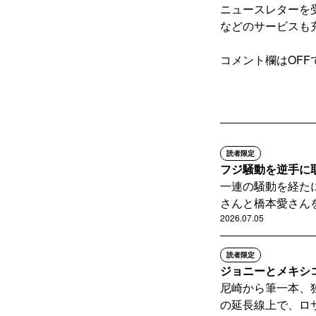
ニュースレターを
などのサービスも
コメント欄はOFF
読者限定
フジ騒動を逆手に
一連の騒動を経た
さんと橋本愛さんを
2026.07.05
読者限定
ジョニーとメキシ
尼崎から筆一本、
の延長線上で、ロサ