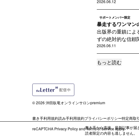
2026.06.12
サポートメンバー限定
暴走するワンマン
出版界の重鎮によ
ずの絶対的な信頼関
2026.06.11
もっと読む
サポートメンバー限定
【スクープ!?】
チャンネル登録者数
画情報は、現在、米
2026.06.09
© 2026 沖田臥竜オンラインサロンpremium
サポートメンバー限定
【徹底解説】工藤
書き手利用規約
読み手利用規約
プライバシーポリシー
特定商取
せ...
特定危険指定暴力
書き手から直接、最新記事が届
reCAPTCHA
Privacy Policy
and
Terms of Service
apply.
読者限定の内容も逃しません。
れた。一審で死刑判