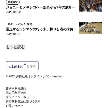
読者限定
ジョニーとメキシコへーあれから7年の歳月ー
2026.06.12
サポートメンバー限定
暴走するワンマンの行く末。操りし者の末路ー
2026.06.11
もっと読む
サポートメンバー限定
【スクープ!?】あのエプスタイン問題に関係し
た衝撃動画の秘密
2026.06.09
サポートメンバー限定
© 2026 沖田臥竜オンラインサロンpremium
【徹底解説】工藤會に何が起きたのか？ 絶対
的存在・野村元総裁を引退させ...
2026.04.17
書き手利用規約
読み手利用規約
プライバシーポリシー
読者限定
特定商取引法に基づく表示
16年のヤクザ人生に終止符―組長室で交わした
お問い合わせ