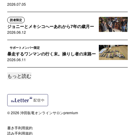
2026.07.05
読者限定
ジョニーとメキシコへーあれから7年の歳月ー
2026.06.12
サポートメンバー限定
暴走するワンマンの行く末。操りし者の末路ー
2026.06.11
もっと読む
サポートメンバー限定
【スクープ!?】あのエプスタイン問題に関係し
た衝撃動画の秘密
2026.06.09
サポートメンバー限定
© 2026 沖田臥竜オンラインサロンpremium
【徹底解説】工藤會に何が起きたのか？ 絶対
的存在・野村元総裁を引退させ...
2026.04.17
書き手利用規約
読み手利用規約