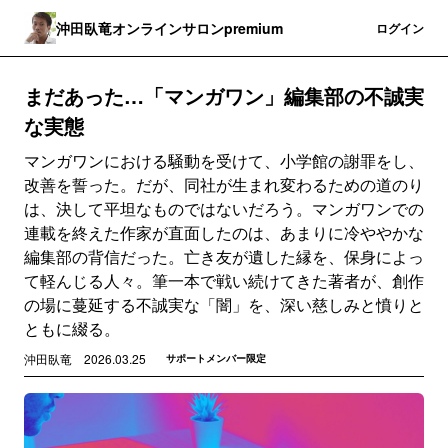
沖田臥竜オンラインサロンpremium
登録
ログイン
まだあった…「マンガワン」編集部の不誠実
な実態
マンガワンにおける騒動を受けて、小学館の謝罪をし、
改善を誓った。だが、同社が生まれ変わるための道のり
は、決して平坦なものではないだろう。マンガワンでの
連載を終えた作家が直面したのは、あまりに冷ややかな
編集部の背信だった。亡き友が遺した縁を、保身によっ
て軽んじる人々。筆一本で戦い続けてきた著者が、創作
の場に蔓延する不誠実な「闇」を、深い慈しみと憤りと
ともに綴る。
沖田臥竜
2026.03.25
サポートメンバー限定